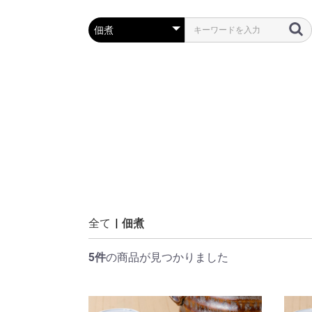
全て
|
佃煮
5件
の商品が見つかりました