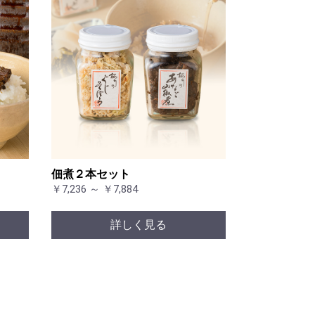
佃煮２本セット
￥7,236 ～ ￥7,884
詳しく見る