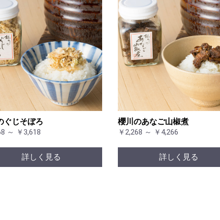
のぐじそぼろ
櫻川のあなご山椒煮
68 ～ ￥3,618
￥2,268 ～ ￥4,266
詳しく見る
詳しく見る