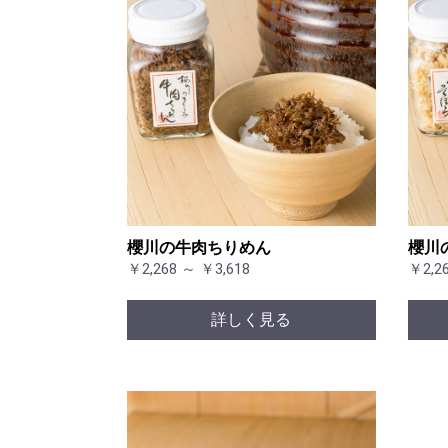
櫻川の牛肉ちりめん
櫻川
￥2,268 ～ ￥3,618
￥2,2
詳しく見る